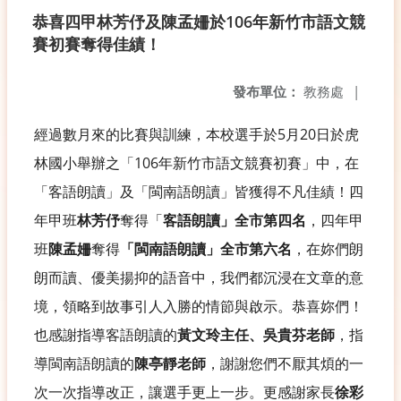
恭喜四甲林芳伃及陳孟姍於106年新竹市語文競
賽初賽奪得佳績！
發布單位：
教務處
|
經過數月來的比賽與訓練，本校選手於5月20日於虎
林國小舉辦之「106年新竹市語文競賽初賽」中，在
「客語朗讀」及「閩南語朗讀」皆獲得不凡佳績！四
年甲班
林芳伃
奪得「
客語朗讀」全市第四名
，四年甲
班
陳孟姍
奪得
「閩南語朗讀」全市第六名
，在妳們朗
朗而讀、優美揚抑的語音中，我們都沉浸在文章的意
境，領略到故事引人入勝的情節與啟示。恭喜妳們！
也感謝指導客語朗讀的
黃文玲主任、吳貴芬老師
，指
導閩南語朗讀的
陳亭靜老師
，謝謝您們不厭其煩的一
次一次指導改正，讓選手更上一步。更感謝家長
徐彩