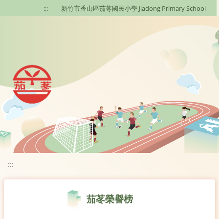
移至網頁之主要內容區位置
:::
新竹市香山區茄苳國民小學 Jiadong Primary School
:::
茄苳榮譽榜