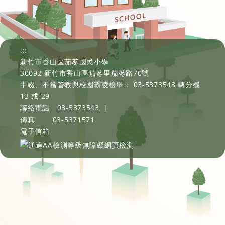
:::
新竹市香山區茄苳國民小學
30092 新竹市香山區茄苳里茄苳路70號
中輟、不當管教與校園霸凌檢舉： 03-5373543 轉分機
13 或 29
聯絡電話
03-5373543
|
傳真
03-5371571
電子信箱