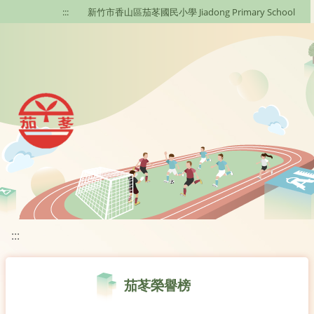
移至網頁之主要內容區位置
:::
新竹市香山區茄苳國民小學 Jiadong Primary School
:::
茄苳榮譽榜