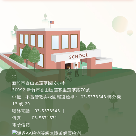
:::
新竹市香山區茄苳國民小學
30092 新竹市香山區茄苳里茄苳路70號
中輟、不當管教與校園霸凌檢舉： 03-5373543 轉分機
13 或 29
聯絡電話
03-5373543
|
傳真
03-5371571
電子信箱