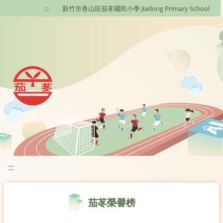
移至網頁之主要內容區位置
:::
新竹市香山區茄苳國民小學 Jiadong Primary School
:::
茄苳榮譽榜