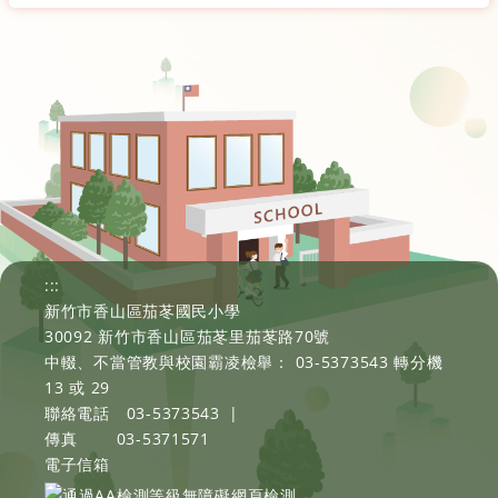
:::
新竹市香山區茄苳國民小學
30092 新竹市香山區茄苳里茄苳路70號
中輟、不當管教與校園霸凌檢舉： 03-5373543 轉分機
13 或 29
聯絡電話
03-5373543
|
傳真
03-5371571
電子信箱