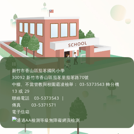
:::
新竹市香山區茄苳國民小學
30092 新竹市香山區茄苳里茄苳路70號
中輟、不當管教與校園霸凌檢舉： 03-5373543 轉分機
13 或 29
聯絡電話
03-5373543
|
傳真
03-5371571
電子信箱