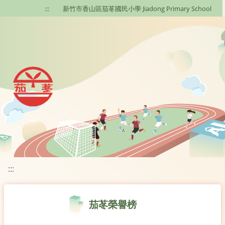
移至網頁之主要內容區位置
:::
新竹市香山區茄苳國民小學 Jiadong Primary School
:::
茄苳榮譽榜