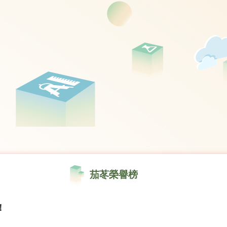
茄苳榮譽榜
！