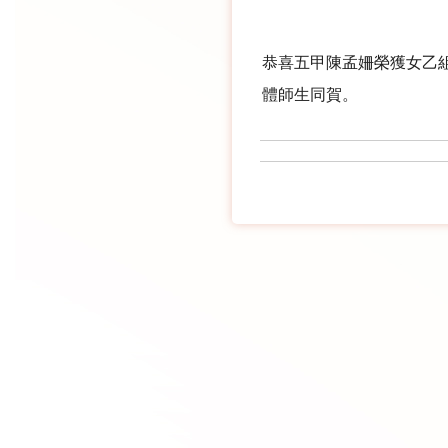
恭喜五甲陳孟姍榮獲女乙
體師生同賀。