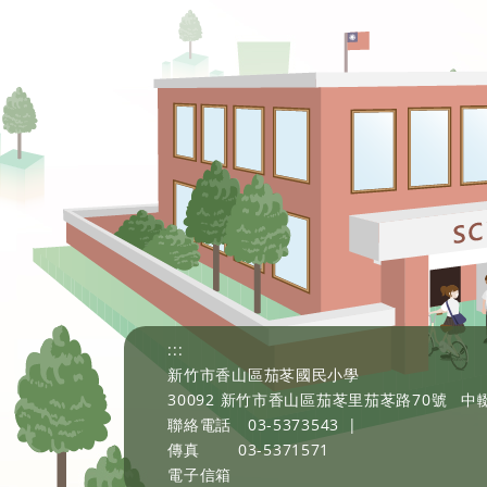
:::
新竹市香山區茄苳國民小學
30092 新竹市香山區茄苳里茄苳路70號
中輟
聯絡電話
03-5373543
|
傳真
03-5371571
電子信箱