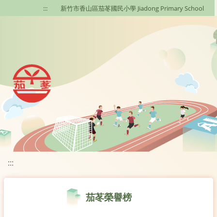
移至網頁之主要內容區位置
:::
新竹市香山區茄苳國民小學 Jiadong Primary School
:::
茄苳榮譽榜