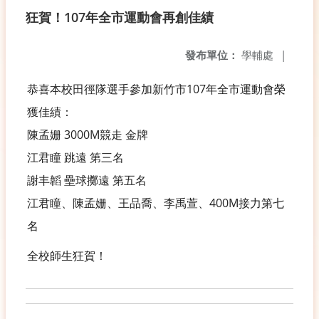
狂賀！107年全市運動會再創佳績
發布單位：
學輔處
|
恭喜本校田徑隊選手參加新竹市107年全市運動會榮
獲佳績：
陳孟姗 3000M競走 金牌
江君瞳 跳遠 第三名
謝丰韜 壘球擲遠 第五名
江君瞳、陳孟姗、王品喬、李禹萱、400M接力第七
名
全校師生狂賀！