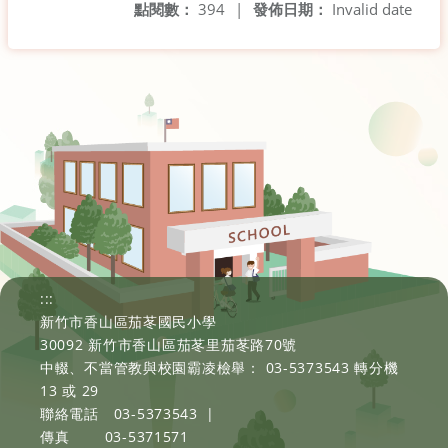
點閱數：
394
|
發佈日期：
Invalid date
:::
新竹市香山區茄苳國民小學
30092 新竹市香山區茄苳里茄苳路70號
中輟、不當管教與校園霸凌檢舉： 03-5373543 轉分機
13 或 29
聯絡電話
03-5373543
|
傳真
03-5371571