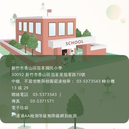
:::
新竹市香山區茄苳國民小學
30092 新竹市香山區茄苳里茄苳路70號
中輟、不當管教與校園霸凌檢舉： 03-5373543 轉分機
13 或 29
聯絡電話
03-5373543
|
傳真
03-5371571
電子信箱