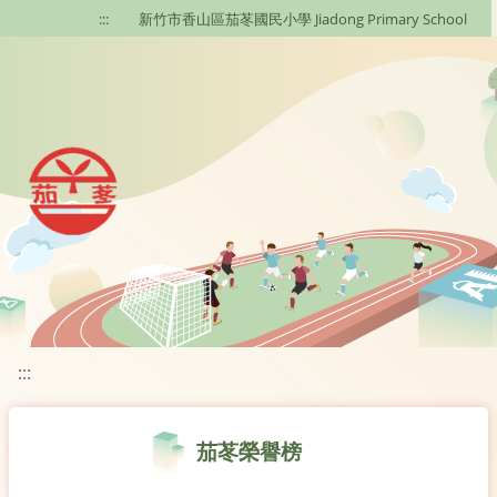
移至網頁之主要內容區位置
:::
新竹市香山區茄苳國民小學 Jiadong Primary School
:::
茄苳榮譽榜