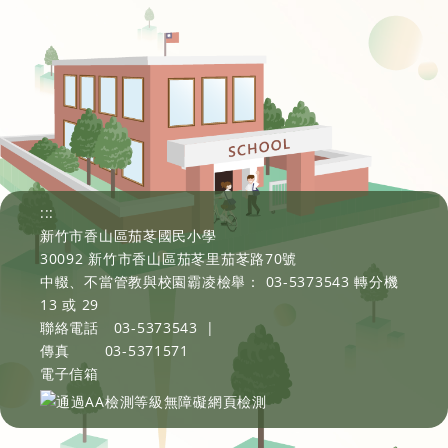
:::
新竹市香山區茄苳國民小學
30092 新竹市香山區茄苳里茄苳路70號
中輟、不當管教與校園霸凌檢舉： 03-5373543 轉分機
13 或 29
聯絡電話
03-5373543
|
傳真
03-5371571
電子信箱