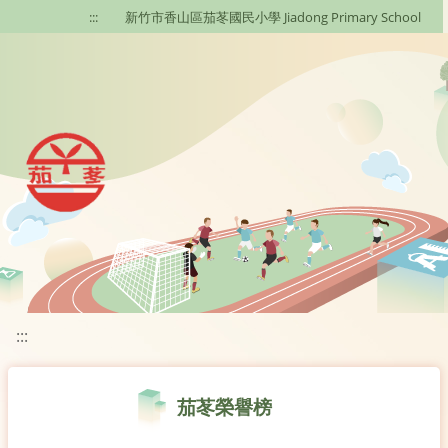
移至網頁之主要內容區位置
:::
新竹市香山區茄苳國民小學 Jiadong Primary School
:::
茄苳榮譽榜