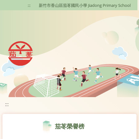
移至網頁之主要內容區位置
:::
新竹市香山區茄苳國民小學 Jiadong Primary School
:::
茄苳榮譽榜