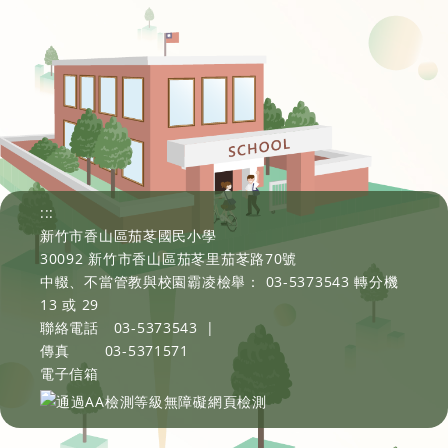
:::
新竹市香山區茄苳國民小學
30092 新竹市香山區茄苳里茄苳路70號
中輟、不當管教與校園霸凌檢舉： 03-5373543 轉分機
13 或 29
聯絡電話
03-5373543
|
傳真
03-5371571
電子信箱