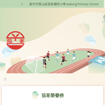
移至網頁之主要內容區位置
:::
新竹市香山區茄苳國民小學 Jiadong Primary School
:::
茄苳榮譽榜