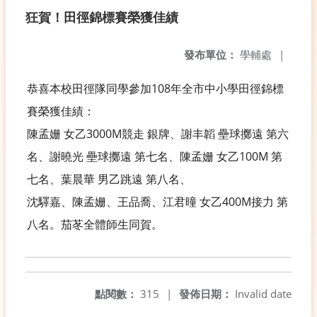
狂賀！田徑錦標賽榮獲佳績
發布單位：
學輔處
|
恭喜本校田徑隊同學參加108年全市中小學田徑錦標
賽榮獲佳績：
陳孟姗 女乙3000M競走 銀牌、謝丰韜 壘球擲遠 第六
名、謝曉光 壘球擲遠 第七名、陳孟姗 女乙100M 第
七名、葉晨華 男乙跳遠 第八名、
沈驛嘉、陳孟姗、王品喬、江君曈 女乙400M接力 第
八名。茄苳全體師生同賀。
點閱數：
315
|
發佈日期：
Invalid date