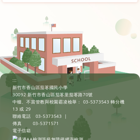
:::
新竹市香山區茄苳國民小學
30092 新竹市香山區茄苳里茄苳路70號
中輟、不當管教與校園霸凌檢舉： 03-5373543 轉分機
13 或 29
聯絡電話
03-5373543
|
傳真
03-5371571
電子信箱