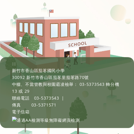
:::
新竹市香山區茄苳國民小學
30092 新竹市香山區茄苳里茄苳路70號
中輟、不當管教與校園霸凌檢舉： 03-5373543 轉分機
13 或 29
聯絡電話
03-5373543
|
傳真
03-5371571
電子信箱