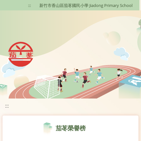
移至網頁之主要內容區位置
:::
新竹市香山區茄苳國民小學 Jiadong Primary School
:::
茄苳榮譽榜