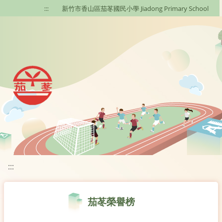
移至網頁之主要內容區位置
:::
新竹市香山區茄苳國民小學 Jiadong Primary School
:::
茄苳榮譽榜