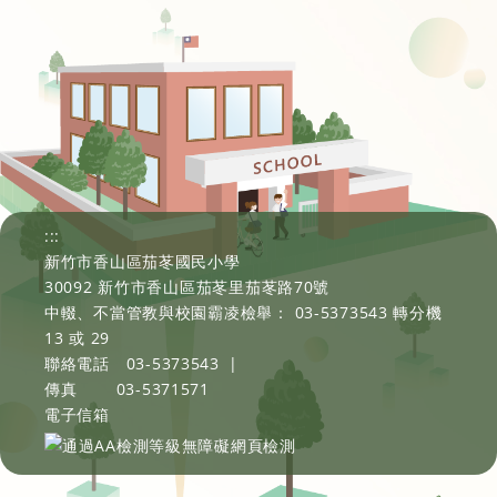
:::
新竹市香山區茄苳國民小學
30092 新竹市香山區茄苳里茄苳路70號
中輟、不當管教與校園霸凌檢舉： 03-5373543 轉分機
13 或 29
聯絡電話
03-5373543
|
傳真
03-5371571
電子信箱