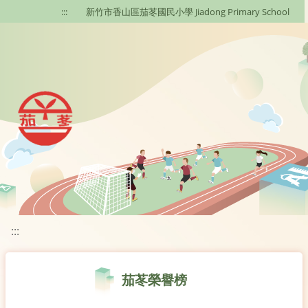
移至網頁之主要內容區位置
:::
新竹市香山區茄苳國民小學 Jiadong Primary School
:::
茄苳榮譽榜