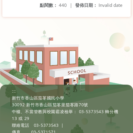
點閱數：
440
|
發佈日期：
Invalid date
:::
新竹市香山區茄苳國民小學
30092 新竹市香山區茄苳里茄苳路70號
中輟、不當管教與校園霸凌檢舉： 03-5373543 轉分機
13 或 29
聯絡電話
03-5373543
|
傳真
03-5371571