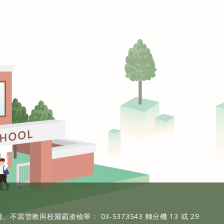
、不當管教與校園霸凌檢舉： 03-5373543 轉分機 13 或 29