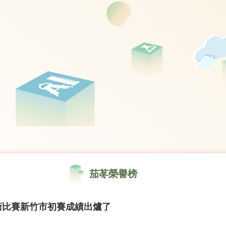
茄苳榮譽榜
術比賽新竹市初賽成績出爐了