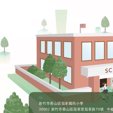
:::
新竹市香山區茄苳國民小學
30092 新竹市香山區茄苳里茄苳路70號
中輟