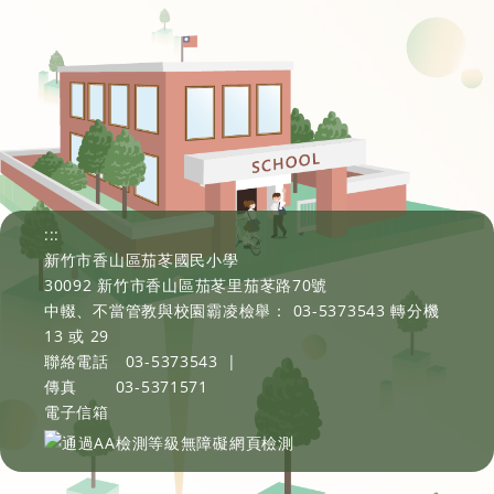
:::
新竹市香山區茄苳國民小學
30092 新竹市香山區茄苳里茄苳路70號
中輟、不當管教與校園霸凌檢舉： 03-5373543 轉分機
13 或 29
聯絡電話
03-5373543
|
傳真
03-5371571
電子信箱