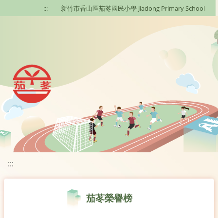
移至網頁之主要內容區位置
:::
新竹市香山區茄苳國民小學 Jiadong Primary School
:::
茄苳榮譽榜