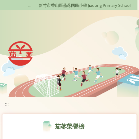
移至網頁之主要內容區位置
:::
新竹市香山區茄苳國民小學 Jiadong Primary School
:::
茄苳榮譽榜