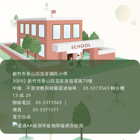
:::
新竹市香山區茄苳國民小學
30092 新竹市香山區茄苳里茄苳路70號
中輟、不當管教與校園霸凌檢舉： 03-5373543 轉分機
13 或 29
聯絡電話
03-5373543
|
傳真
03-5371571
電子信箱