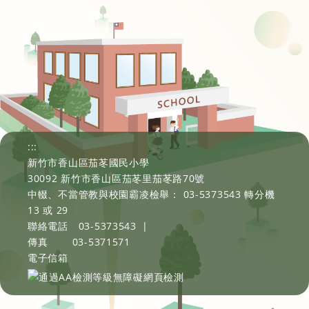
:::
新竹市香山區茄苳國民小學
30092 新竹市香山區茄苳里茄苳路70號
中輟、不當管教與校園霸凌檢舉： 03-5373543 轉分機
13 或 29
聯絡電話
03-5373543
|
傳真
03-5371571
電子信箱