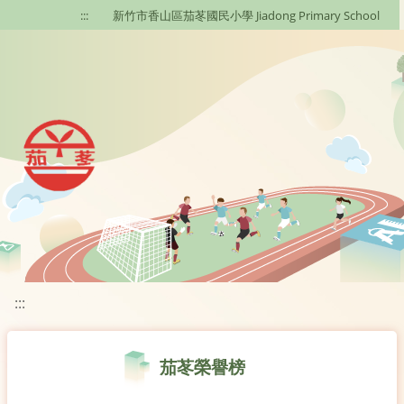
移至網頁之主要內容區位置
:::
新竹市香山區茄苳國民小學 Jiadong Primary School
:::
茄苳榮譽榜