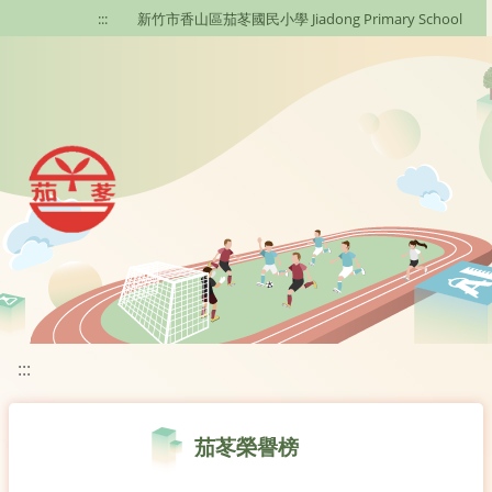
移至網頁之主要內容區位置
:::
新竹市香山區茄苳國民小學 Jiadong Primary School
:::
茄苳榮譽榜