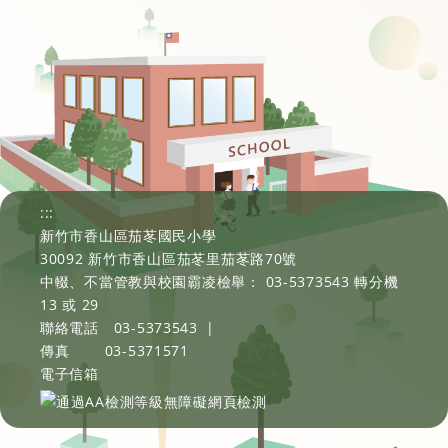
:::
新竹市香山區茄苳國民小學
30092 新竹市香山區茄苳里茄苳路70號
中輟、不當管教與校園霸凌檢舉： 03-5373543 轉分機
13 或 29
聯絡電話
03-5373543
|
傳真
03-5371571
電子信箱