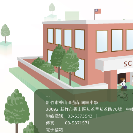
:::
新竹市香山區茄苳國民小學
30092 新竹市香山區茄苳里茄苳路70號
中輟
聯絡電話
03-5373543
|
傳真
03-5371571
電子信箱