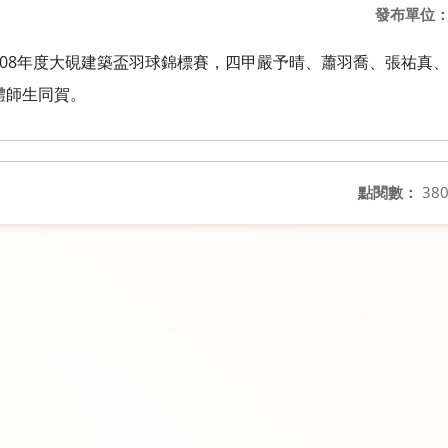
發布單位
108年度大硯建築盃羽球錦標賽，四甲嚴予晴、蕭羽喬、張祐真
體師生同賀。
點閱數：
38